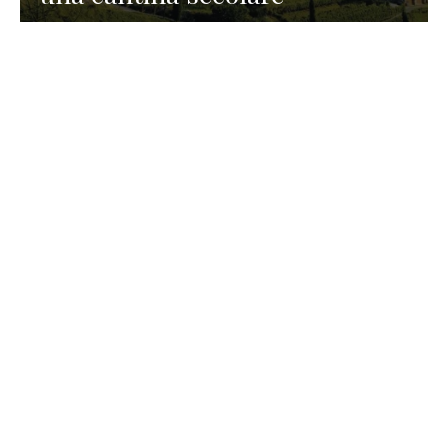
GASTRONOMIA
La redazione
23 Luglio 2026
I prodotti di Formaggi Picciau,
caseificio nei dintorni di
Cagliari in Sardegna