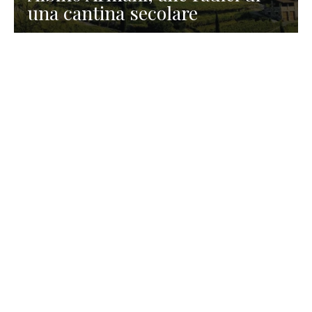
una cantina secolare
GASTRONOMIA
La redazione
23 Luglio 2026
I prodotti di Formaggi Picciau,
caseificio nei dintorni di
Cagliari in Sardegna