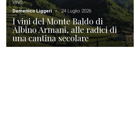
VINO
Domenico Liggeri
24 Luglio 2026
I vini del Monte Baldo di
Albino Armani, alle radici di
una cantina secolare
GASTRONOMIA
La redazione
23 Luglio 2026
I prodotti di Formaggi Picciau,
caseificio nei dintorni di
Cagliari in Sardegna