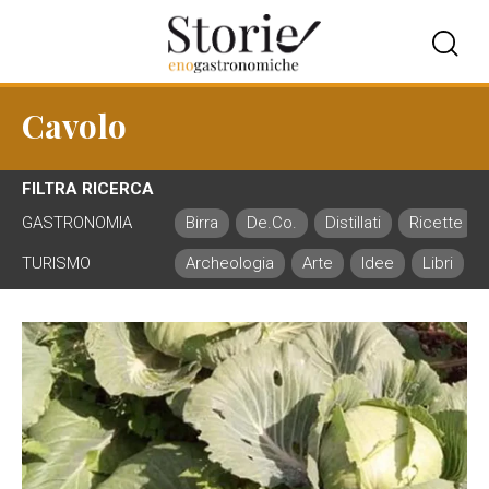
Cavolo
FILTRA RICERCA
GASTRONOMIA
Birra
De.Co.
Distillati
Ricette
TURISMO
Archeologia
Arte
Idee
Libri