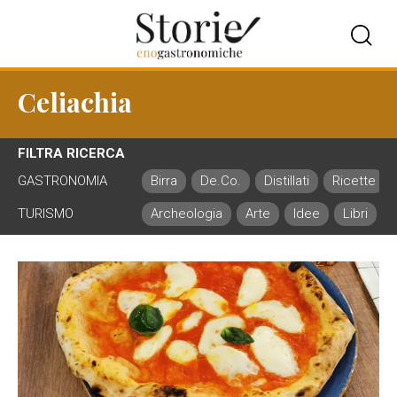
Celiachia
FILTRA RICERCA
GASTRONOMIA
Birra
De.Co.
Distillati
Ricette
TURISMO
Archeologia
Arte
Idee
Libri