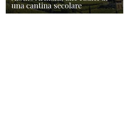
una cantina secolare
GASTRONOMIA
La redazione
23 Luglio 2026
I prodotti di Formaggi Picciau,
caseificio nei dintorni di
Cagliari in Sardegna