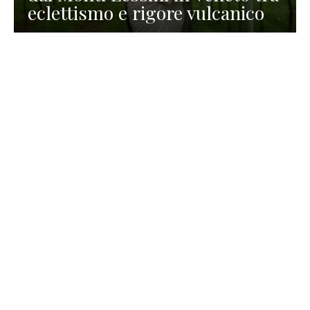
eclettismo e rigore vulcanico
TURISMO
La redazione
30 Luglio 2026
La Spiaggetta di Scanno in
Abruzzo, immersa nella
natura di un lago meraviglioso