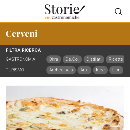
Cerveni
FILTRA RICERCA
GASTRONOMIA
Birra
De.Co.
Distillati
Ricette
TURISMO
Archeologia
Arte
Idee
Libri