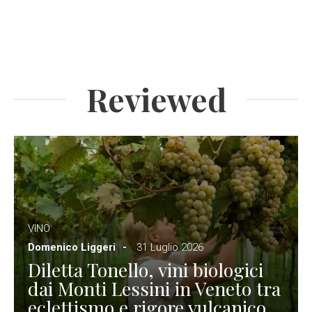
Reviewed
VINO
Domenico Liggeri
31 Luglio 2026
Diletta Tonello, vini biologici
dai Monti Lessini in Veneto tra
eclettismo e rigore vulcanico