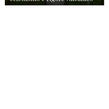
TURISMO
La redazione
30 Luglio 2026
La Spiaggetta di Scanno in
Abruzzo, immersa nella
natura di un lago meraviglioso