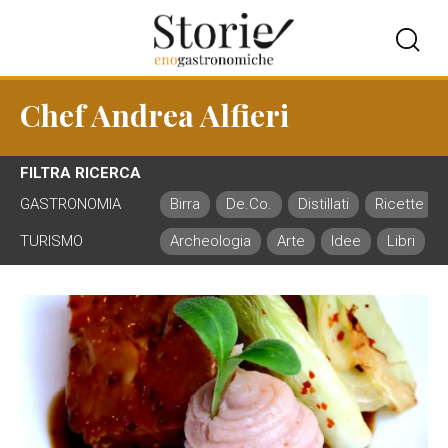
Chef Andrea Alfieri
FILTRA RICERCA
GASTRONOMIA
Birra
De.Co.
Distillati
Ricette
TURISMO
Archeologia
Arte
Idee
Libri