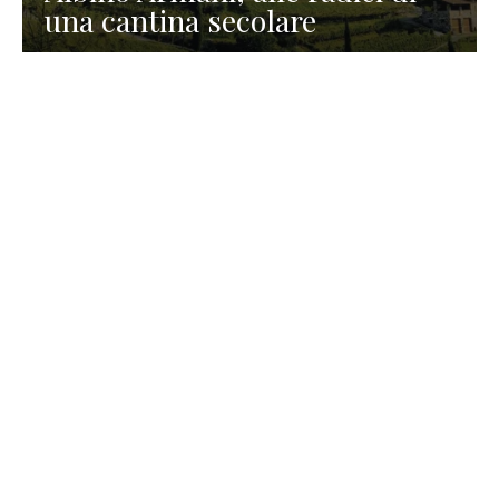
una cantina secolare
GASTRONOMIA
La redazione
23 Luglio 2026
I prodotti di Formaggi Picciau,
caseificio nei dintorni di
Cagliari in Sardegna