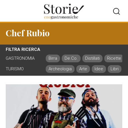
Chef Rubio
FILTRA RICERCA
GASTRONOMIA
Birra
De.Co.
Distillati
Ricette
TURISMO
Archeologia
Arte
Idee
Libri