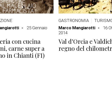
ZIONE
GASTRONOMIA
TURISM
ngiarotti
25 Gennaio
Marco Mangiarotti
16 O
2014
eria con cucina
Val d’Orcia e Valdic
ni, carne super a
regno del chilometr
o in Chianti (FI)