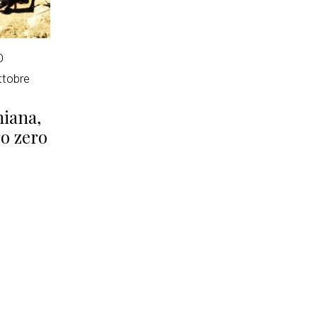
O
ttobre
hiana,
o zero