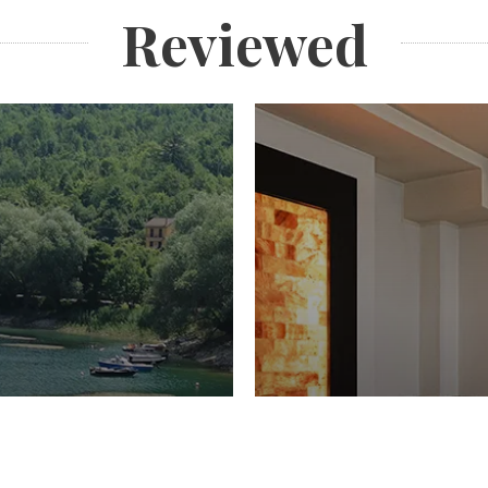
Reviewed
PIACERI
Domenico Liggeri
27 