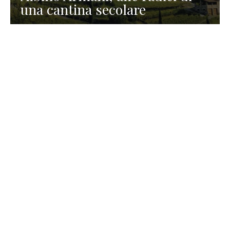
una cantina secolare
GASTRONOMIA
La redazione
23 Luglio 2026
I prodotti di Formaggi Picciau,
caseificio nei dintorni di
Cagliari in Sardegna