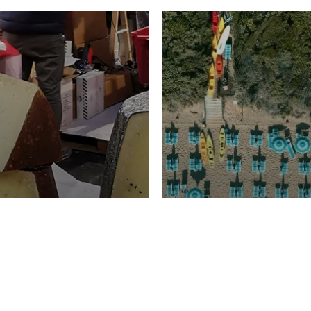
TURISMO
Domenico Liggeri
20 
2026
NOMIA
La spiaggia d
ione
23 Luglio 2026
otti di
Garden Tosca