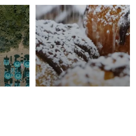
RISTORAZIONE
Luglio
Domenico Liggeri
21 Luglio
2026
el
Pasticceria La
na
Fenice a Porto San