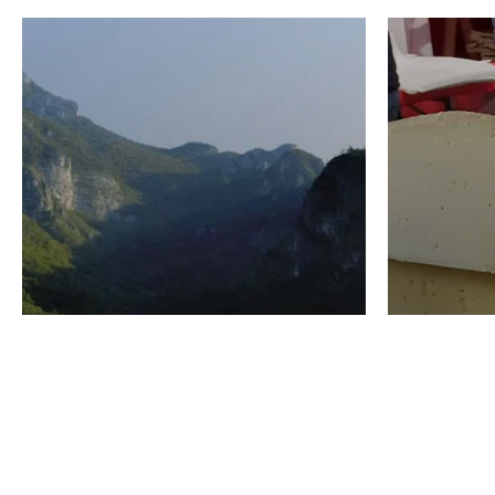
VINO
GASTRO
Domenico Liggeri
24 Luglio
2026
La redaz
I vini del Monte
I prod