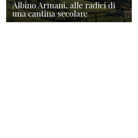
Albino Armani, alle radici di
una cantina secolare
GASTRONOMIA
La redazione
23 Luglio 2026
I prodotti di Formaggi Picciau,
caseificio nei dintorni di
Cagliari in Sardegna