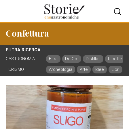
Confettura
FILTRA RICERCA
GASTRONOMIA
Birra
De.Co.
Distillati
Ricette
TURISMO
Archeologia
Arte
Idee
Libri