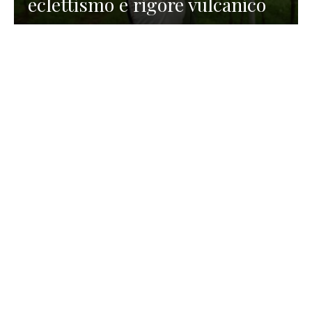
eclettismo e rigore vulcanico
TURISMO
La redazione
30 Luglio 2026
La Spiaggetta di Scanno in
Abruzzo, immersa nella
natura di un lago meraviglioso