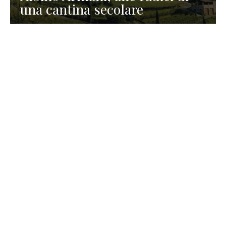
una cantina secolare
GASTRONOMIA
La redazione
23 Luglio 2026
I prodotti di Formaggi Picciau,
caseificio nei dintorni di
Cagliari in Sardegna