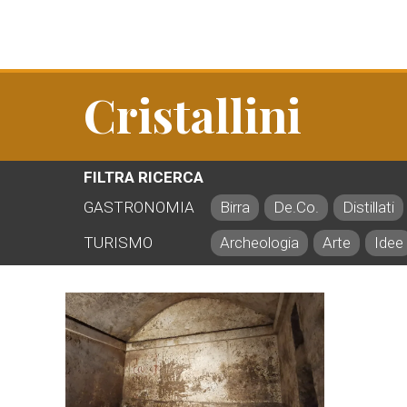
Cristallini
FILTRA RICERCA
GASTRONOMIA
Birra
De.Co.
Distillati
TURISMO
Archeologia
Arte
Idee