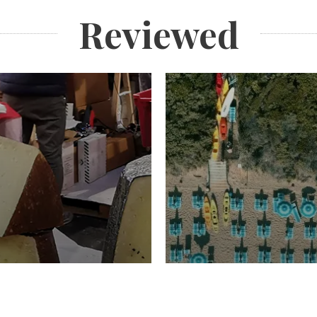
Reviewed
TURISMO
Domenico Liggeri
20 