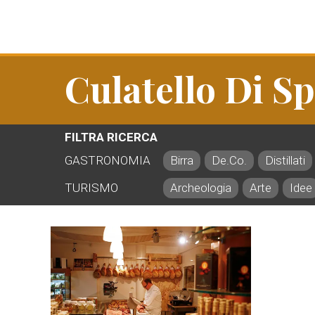
Culatello Di Sp
FILTRA RICERCA
GASTRONOMIA
Birra
De.Co.
Distillati
TURISMO
Archeologia
Arte
Idee