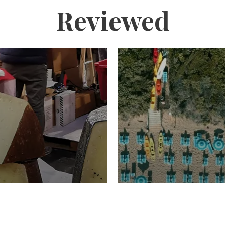
Reviewed
TURISMO
Domenico Liggeri
20 