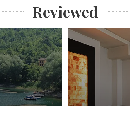
Reviewed
PIACERI
Domenico Liggeri
27 