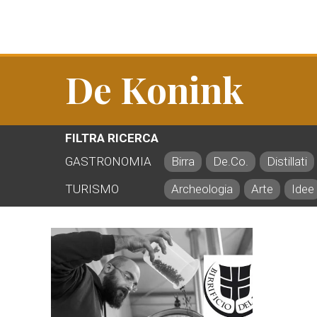
De Konink
FILTRA RICERCA
GASTRONOMIA
Birra
De.Co.
Distillati
TURISMO
Archeologia
Arte
Idee