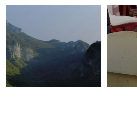
VINO
GASTRO
Domenico Liggeri
24 Luglio
2026
La redaz
I vini del Monte
I prod