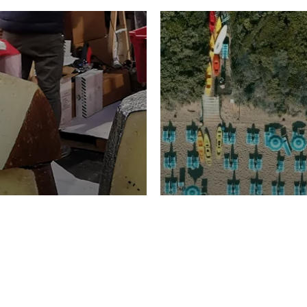
TURISMO
Domenico Liggeri
20 
2026
NOMIA
La spiaggia d
ione
23 Luglio 2026
otti di
Garden Tosca