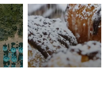
RISTORAZIONE
Luglio
Domenico Liggeri
21 Luglio
2026
el
Pasticceria La
na
Fenice a Porto San