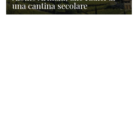
una cantina secolare
GASTRONOMIA
La redazione
23 Luglio 2026
I prodotti di Formaggi Picciau,
caseificio nei dintorni di
Cagliari in Sardegna