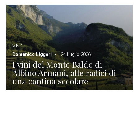
VINO
Domenico Liggeri
24 Luglio 2026
I vini del Monte Baldo di
Albino Armani, alle radici di
una cantina secolare