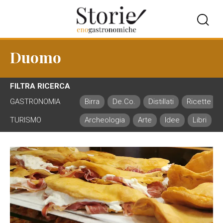
Duomo
FILTRA RICERCA
GASTRONOMIA
Birra
De.Co.
Distillati
Ricette
TURISMO
Archeologia
Arte
Idee
Libri