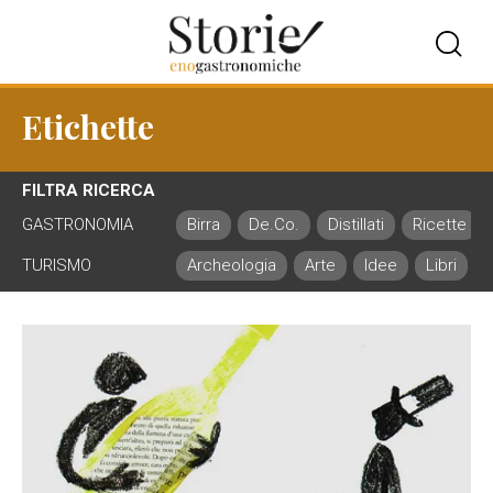
Etichette
FILTRA RICERCA
GASTRONOMIA
Birra
De.Co.
Distillati
Ricette
TURISMO
Archeologia
Arte
Idee
Libri