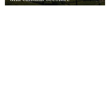
GASTRONOMIA
La redazione
23 Luglio 2026
I prodotti di Formaggi Picciau,
caseificio nei dintorni di
Cagliari in Sardegna