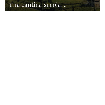
una cantina secolare
GASTRONOMIA
La redazione
23 Luglio 2026
I prodotti di Formaggi Picciau,
caseificio nei dintorni di
Cagliari in Sardegna