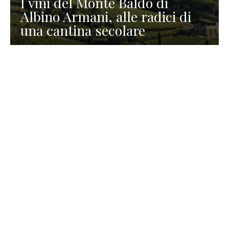
I vini del Monte Baldo di
Albino Armani, alle radici di
una cantina secolare
GASTRONOMIA
La redazione
23 Luglio 2026
I prodotti di Formaggi Picciau,
caseificio nei dintorni di
Cagliari in Sardegna