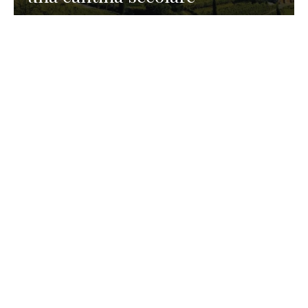
GASTRONOMIA
La redazione
23 Luglio 2026
I prodotti di Formaggi Picciau,
caseificio nei dintorni di
Cagliari in Sardegna