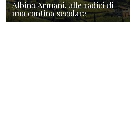
Albino Armani, alle radici di
una cantina secolare
GASTRONOMIA
La redazione
23 Luglio 2026
I prodotti di Formaggi Picciau,
caseificio nei dintorni di
Cagliari in Sardegna