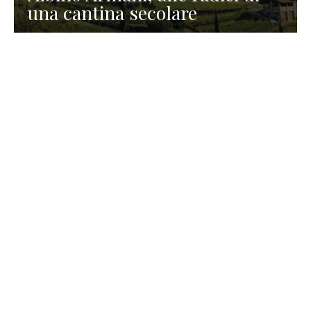
una cantina secolare
GASTRONOMIA
La redazione
23 Luglio 2026
I prodotti di Formaggi Picciau,
caseificio nei dintorni di
Cagliari in Sardegna