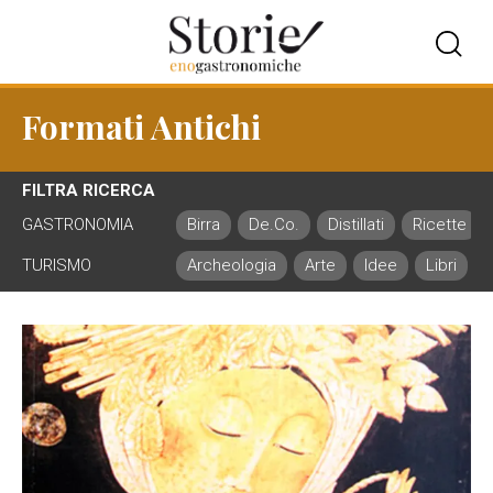
Formati Antichi
FILTRA RICERCA
GASTRONOMIA
Birra
De.Co.
Distillati
Ricette
TURISMO
Archeologia
Arte
Idee
Libri