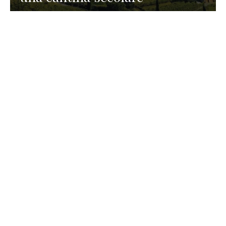
GASTRONOMIA
La redazione
23 Luglio 2026
I prodotti di Formaggi Picciau,
caseificio nei dintorni di
Cagliari in Sardegna