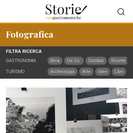
Fotografica
FILTRA RICERCA
GASTRONOMIA
Birra
De.Co.
Distillati
Ricette
TURISMO
Archeologia
Arte
Idee
Libri