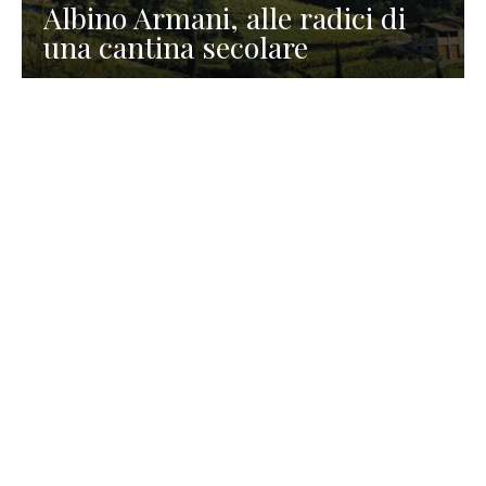
Albino Armani, alle radici di
una cantina secolare
GASTRONOMIA
La redazione
23 Luglio 2026
I prodotti di Formaggi Picciau,
caseificio nei dintorni di
Cagliari in Sardegna