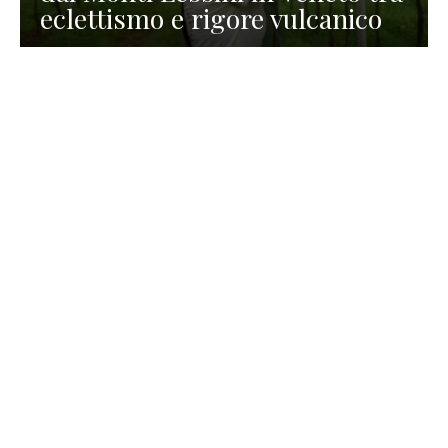
eclettismo e rigore vulcanico
TURISMO
La redazione
30 Luglio 2026
La Spiaggetta di Scanno in
Abruzzo, immersa nella
natura di un lago meraviglioso