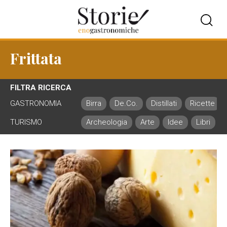
Frittata
FILTRA RICERCA
GASTRONOMIA
Birra
De.Co.
Distillati
Ricette
TURISMO
Archeologia
Arte
Idee
Libri