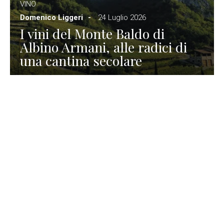
VINO
Domenico Liggeri
24 Luglio 2026
I vini del Monte Baldo di
Albino Armani, alle radici di
una cantina secolare
GASTRONOMIA
La redazione
23 Luglio 2026
I prodotti di Formaggi Picciau,
caseificio nei dintorni di
Cagliari in Sardegna