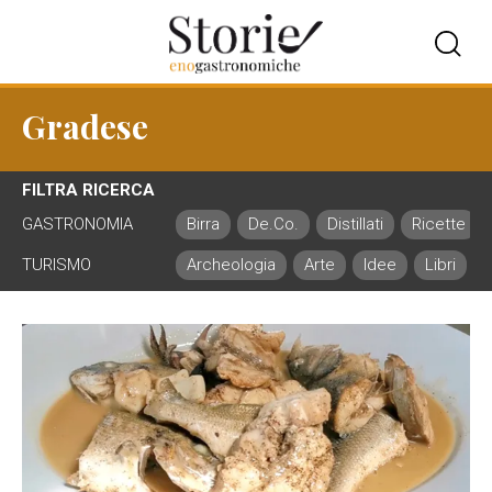
Gradese
FILTRA RICERCA
GASTRONOMIA
Birra
De.Co.
Distillati
Ricette
TURISMO
Archeologia
Arte
Idee
Libri