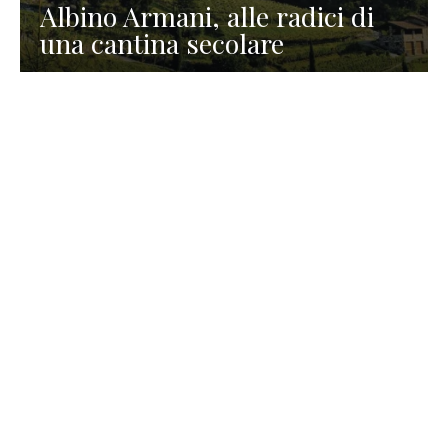
Albino Armani, alle radici di
una cantina secolare
GASTRONOMIA
La redazione
23 Luglio 2026
I prodotti di Formaggi Picciau,
caseificio nei dintorni di
Cagliari in Sardegna