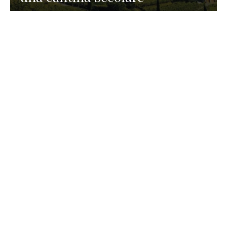
GASTRONOMIA
La redazione
23 Luglio 2026
I prodotti di Formaggi Picciau,
caseificio nei dintorni di
Cagliari in Sardegna