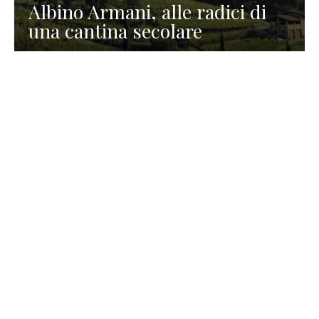
Albino Armani, alle radici di
una cantina secolare
GASTRONOMIA
La redazione
23 Luglio 2026
I prodotti di Formaggi Picciau,
caseificio nei dintorni di
Cagliari in Sardegna