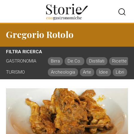
Gregorio Rotolo
FILTRA RICERCA
GASTRONOMIA
Birra
De.Co.
Distillati
Ricette
TURISMO
Archeologia
Arte
Idee
Libri