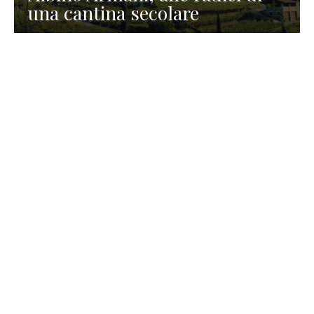
una cantina secolare
GASTRONOMIA
La redazione
23 Luglio 2026
I prodotti di Formaggi Picciau,
caseificio nei dintorni di
Cagliari in Sardegna