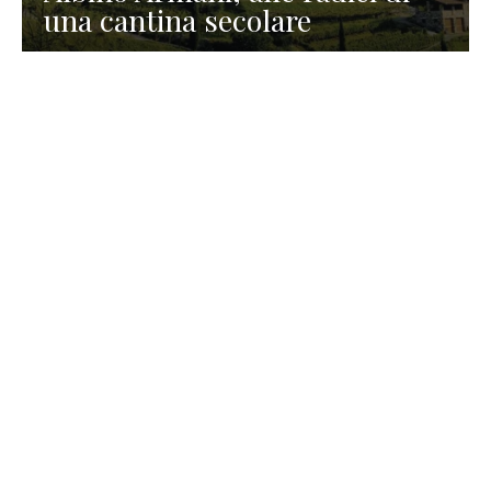
una cantina secolare
GASTRONOMIA
La redazione
23 Luglio 2026
I prodotti di Formaggi Picciau,
caseificio nei dintorni di
Cagliari in Sardegna