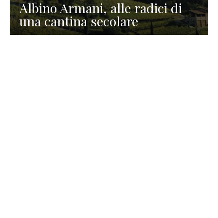
Albino Armani, alle radici di
una cantina secolare
GASTRONOMIA
La redazione
23 Luglio 2026
I prodotti di Formaggi Picciau,
caseificio nei dintorni di
Cagliari in Sardegna