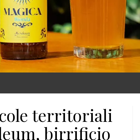
cole territoriali
eum, birrificio