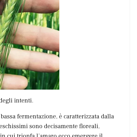
egli intenti.
a bassa fermentazione, è caratterizzata dalla
reschissimi sono decisamente floreali,
n cui trionfa l’amaro ecco emergere il