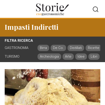
Impasti Indiretti
FILTRA RICERCA
GASTRONOMIA
Birra
De.Co.
Distillati
Ricette
TURISMO
Archeologia
Arte
Idee
Libri