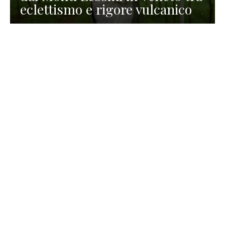
eclettismo e rigore vulcanico
TURISMO
La redazione
30 Luglio 2026
La Spiaggetta di Scanno in
Abruzzo, immersa nella
natura di un lago meraviglioso