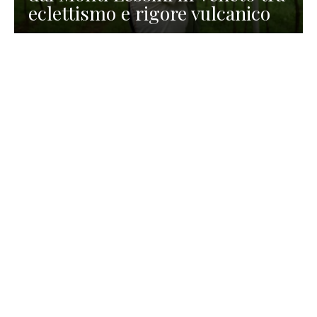
eclettismo e rigore vulcanico
TURISMO
La redazione
30 Luglio 2026
La Spiaggetta di Scanno in
Abruzzo, immersa nella
natura di un lago meraviglioso