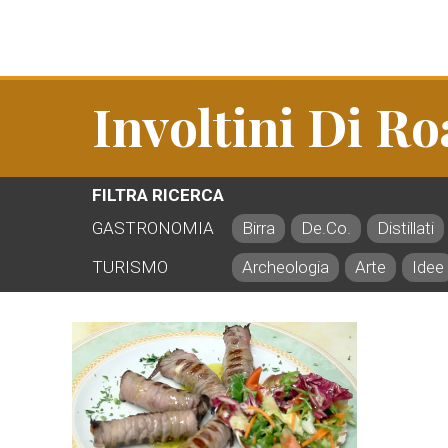
Involtini Di Ro
FILTRA RICERCA
GASTRONOMIA
Birra
De.Co.
Distillati
TURISMO
Archeologia
Arte
Idee