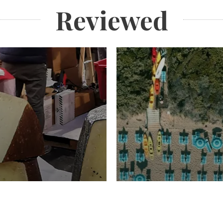
Reviewed
TURISMO
Domenico Liggeri
20 