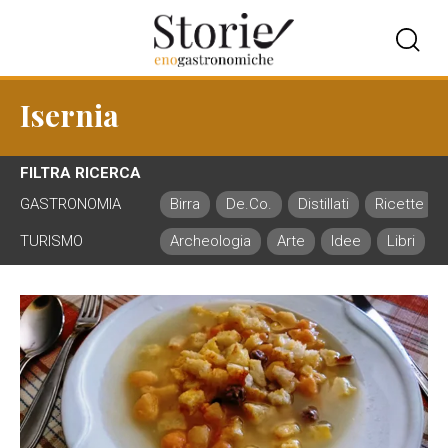
Isernia
FILTRA RICERCA
GASTRONOMIA
Birra
De.Co.
Distillati
Ricette
TURISMO
Archeologia
Arte
Idee
Libri