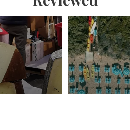
TURISMO
Domenico Liggeri
20 
2026
NOMIA
ione
23 Luglio 2026