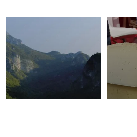
VINO
GASTRO
Domenico Liggeri
24 Luglio
2026
La redaz