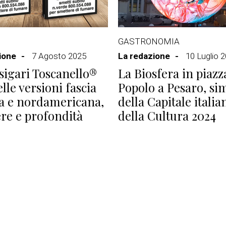
GASTRONOMIA
ione
7 Agosto 2025
La redazione
10 Luglio 
sigari Toscanello®
La Biosfera in piazz
lle versioni fascia
Popolo a Pesaro, si
na e nordamericana,
della Capitale italia
ere e profondità
della Cultura 2024