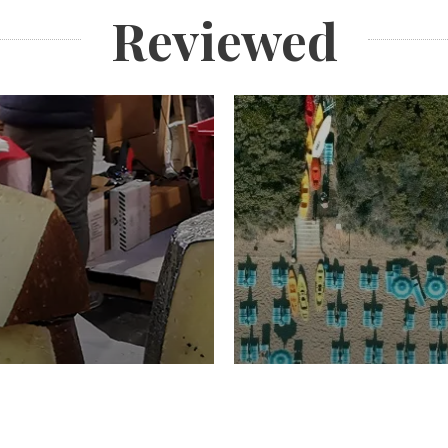
Reviewed
TURISMO
Domenico Liggeri
20 