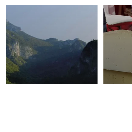
VINO
GASTRO
Domenico Liggeri
24 Luglio
2026
La redaz
I vini del Monte
I prod