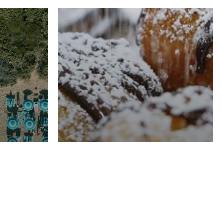
RISTORAZIONE
Luglio
Domenico Liggeri
21 Luglio
2026
el
Pasticceria La
na
Fenice a Porto San