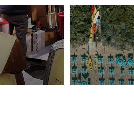
TURISMO
Domenico Liggeri
20 
2026
NOMIA
La spiaggia d
ione
23 Luglio 2026
otti di
Garden Tosca