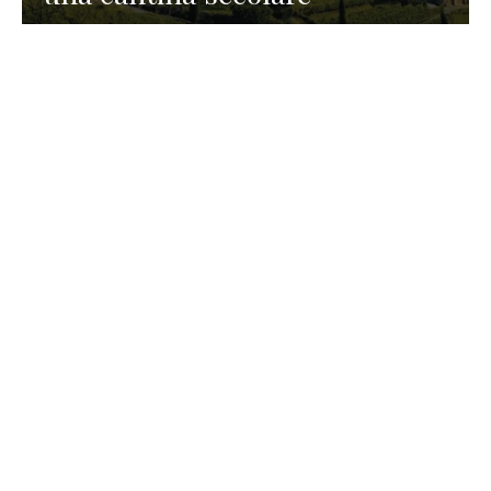
GASTRONOMIA
La redazione
23 Luglio 2026
I prodotti di Formaggi Picciau,
caseificio nei dintorni di
Cagliari in Sardegna