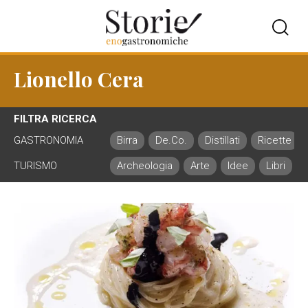
Lionello Cera
FILTRA RICERCA
GASTRONOMIA
Birra
De.Co.
Distillati
Ricette
TURISMO
Archeologia
Arte
Idee
Libri