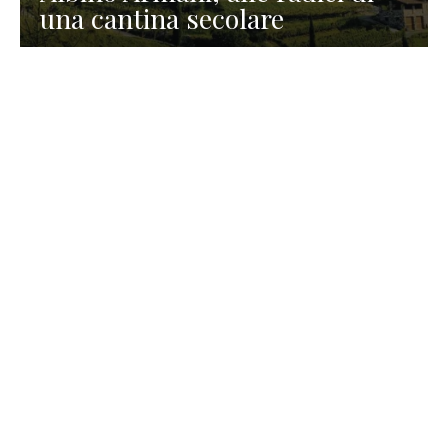
una cantina secolare
GASTRONOMIA
La redazione
23 Luglio 2026
I prodotti di Formaggi Picciau,
caseificio nei dintorni di
Cagliari in Sardegna