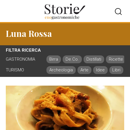
Luna Rossa
FILTRA RICERCA
GASTRONOMIA
Birra
De.Co.
Distillati
Ricette
TURISMO
Archeologia
Arte
Idee
Libri